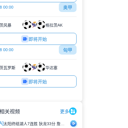
8 00:00
奥甲
茨风暴
格拉茨AK
即将开始
8 00:00
匈甲
茨瓦罗斯
华达塞
即将开始
相关视频
更多
A]
太阳终结湖人7连胜 狄龙33分 詹姆斯惊险上双 东契奇9失误