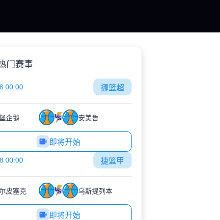
热门赛事
8 00:00
挪篮超
堡企鹅
安美鲁
即将开始
8 00:00
捷篮甲
尔皮塞克
乌斯提列本
即将开始