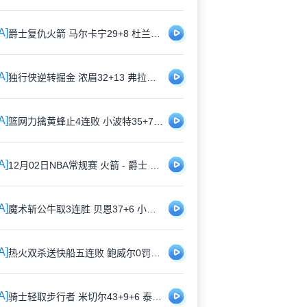
A]
爵士复仇火箭 马尔卡宁29+8 杜兰特32+9 申京31+8+14+5帽
A]
独行侠逆转掘金 浓眉32+13 弗拉格24+8 约基奇29+20+13
A]
篮网力擒黄蜂止4连败 小波特35+7 克尼佩尔18+6 鲍尔12+14
A]
12月02日NBA常规赛 火箭 - 爵士 全场录像
A]
魔术斩公牛取3连胜 贝恩37+6 小瓦格纳25+6 吉迪22+9+6+8失误
A]
热火双杀送快船五连败 鲍威尔0罚球30分 小卡36分 哈登-39！
A]
骑士轻取步行者 米切尔43+9+6 泰森27+11 西亚卡姆26+7