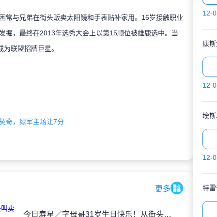
12-0
常与兄弟在街头贩卖太阳镜和手表贴补家用。16岁接触职业
掘，最终在2013年选秀大会上以第15顺位被雄鹿选中。当
康斯
成为联盟招牌巨星。
12-0
契奇，绿军主场让7分
12-0
特雷
更多
今日寿星／字母哥31岁生日快乐！从街头叫卖到MVP 真实的NBA励志传奇