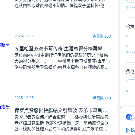
连队内核心球员都毫不知情。快艇双子星科怀·伦纳
12-0
德与詹姆斯·哈登不约而同表示震惊，对保罗被"遣
返"的消
格拉
2025-12-05
点赞数:953
库里哈登双双书写传奇 生涯总得分榜再攀新高
12-0
两位前MVP得主继续证明他们仍是联盟历史上最伟
大的得分手之一。 金州勇士后卫斯蒂芬·库里与
洛杉矶快船后卫詹姆斯·哈登本周各自在辉煌的职业
费伦
生涯履历上增添新里程碑——随着历史性成就的达
成，他
2025-12-05
点赞数:740
保罗点赞怒批快艇帖文引风波 表弟卡森斯炮轰管理层：简直胡来！
实习记者苏嘉伟／综合报道 洛杉矶快艇突然与
老将控卫克里斯·保罗分道扬镳，这一举动震惊全联
盟。球队的处理方式与时机的选择引发广泛争议，
[NB