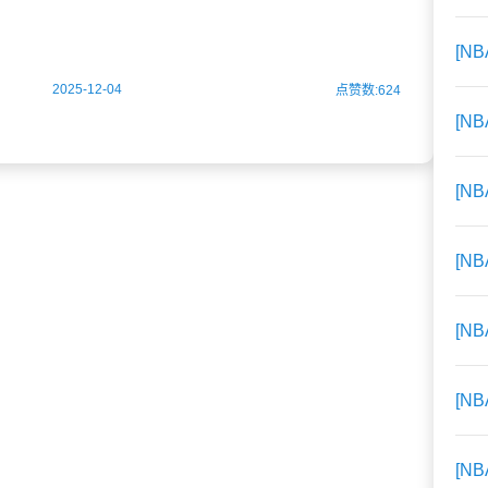
事件在社交媒体持续发酵。保罗更在Instagram上点
[NB
2025-12-04
点赞数:624
[NB
[NB
[NB
[NB
[NB
[NB