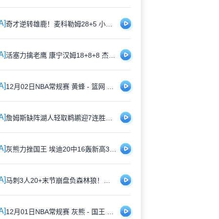
A]
奇才逆转雄鹿！麦科勒姆28+5 小波特30+5 字母哥26+7
A]
活塞力擒老鹰 康宁汉姆18+8+8 杰伦·约翰逊29+13+7
A]
12月02日NBA常规赛 黄蜂 - 篮网 全场录像
A]
詹姆斯缺阵湖人轻取鹈鹕迎7连胜！东契奇34+12+7 里夫斯33+8
A]
灰熊力挫国王 埃迪20中16轰新高32分&17板5帽 德罗赞23分
A]
马刺3人20+末节崩盘负森林狼！爱德华兹32+6 兰德尔22+6+12
A]
12月01日NBA常规赛 灰熊 - 国王 全场录像