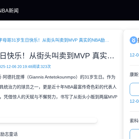
NBA新闻
今日寿星／字母哥31岁生日快乐！从街头叫卖到MVP 真实的NBA励志传奇
今日寿星／字母哥31岁生日快乐！从街头叫卖到MVP 真实的NBA励志传奇
12-0
5-12-06 20:19:48
阅读:
323次
康斯
托昆博（Giannis Antetokounmpo）的31岁生日。作为
具统治力的球员之一，更是近十年NBA最富传奇色彩的代表人
，凭借惊人的天赋与不懈努力，书写了从街头小贩到两届MVP
12-0
索科
的励志童话