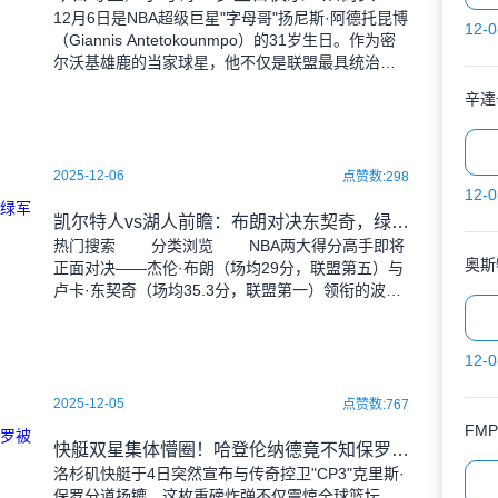
12月6日是NBA超级巨星"字母哥"扬尼斯·阿德托昆博
12-0
（Giannis Antetokounmpo）的31岁生日。作为密
尔沃基雄鹿的当家球星，他不仅是联盟最具统治力
的球员之一，更是近十年NBA最富
辛達
2025-12-06
点赞数:298
12-0
凯尔特人vs湖人前瞻：布朗对决东契奇，绿军主场让7分
热门搜索 分类浏览 NBA两大得分高手即将
奥斯
正面对决——杰伦·布朗（场均29分，联盟第五）与
卢卡·东契奇（场均35.3分，联盟第一）领衔的波士
顿凯尔特人队（13胜9负）将于2025年
12-0
2025-12-05
点赞数:767
FM
快艇双星集体懵圈！哈登伦纳德竟不知保罗被裁 坦言：刷手机才得知
洛杉矶快艇于4日突然宣布与传奇控卫"CP3"克里斯·
保罗分道扬镳，这枚重磅炸弹不仅震惊全球篮坛，