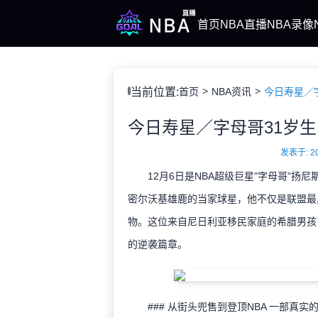
首页
NBA直播
NBA录像
当前位置:
首页
NBA资讯
发表于: 202
12月6日是NBA超级巨星"字母哥"扬尼斯·阿德
密尔沃基雄鹿的当家球星，他不仅是联盟最
物。这位来自尼日利亚移民家庭的希腊男孩
的逆袭篇章。
### 从街头兜售到登顶NBA 一部真实